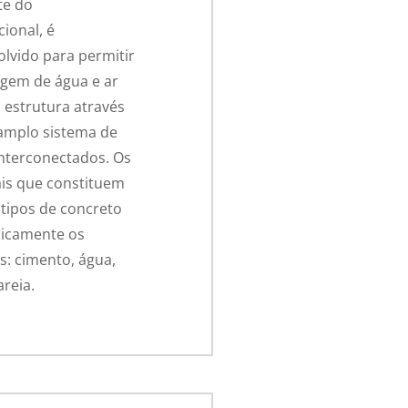
te do
ional, é
lvido para permitir
gem de água e ar
 estrutura através
amplo sistema de
nterconectados. Os
is que constituem
 tipos de concreto
sicamente os
: cimento, água,
areia.