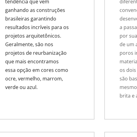
tendência que vem
diferen
ganhando as construções
convenc
brasileiras garantindo
desenvo
resultados incríveis para os
a passa
projetos arquitetônicos.
por sua
Geralmente, são nos
de um 
projetos de reurbanização
poros i
que mais encontramos
materia
essa opção em cores como
os dois
ocre, vermelho, marrom,
são ba
verde ou azul.
mesmos
brita e 