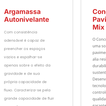
Argamassa
Con
Autonivelante
Pav
Mix
Com consistência
O Conc
adensável é capaz de
uma sol
preencher os espaços
pavime
vazios e espalhar-se
alia res
apenas sobre o efeito da
durabil
sustent
gravidade e de sua
Desenv
própria capacidade de
tecnolo
fluxo. Caracteriza-se pela
control
grande capacidade de fluir
qualida
garant