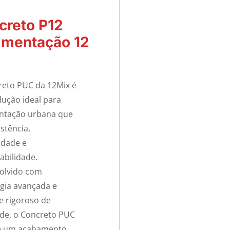
creto P12
imentação 12
reto PUC da 12Mix é
ução ideal para
ntação urbana que
istência,
idade e
abilidade.
olvido com
gia avançada e
e rigoroso de
de, o Concreto PUC
e um acabamento