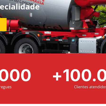
ecialidade
.000
+
100.
regues
Clientes atendido