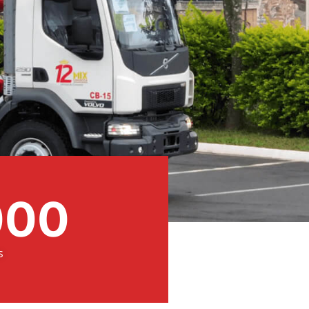
000
s