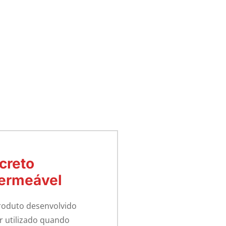
creto
ermeável
roduto desenvolvido
r utilizado quando