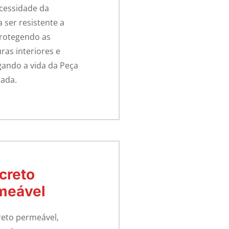
cessidade da
a ser resistente a
protegendo as
as interiores e
ando a vida da Peça
ada.
creto
meável
eto permeável,